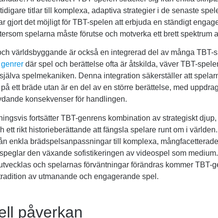
tidigare titlar till komplexa, adaptiva strategier i de senaste sp
ar gjort det möjligt för TBT-spelen att erbjuda en ständigt enga
tersom spelarna måste förutse och motverka ett brett spektrum av
och världsbyggande är också en integrerad del av många TBT-spe
n
genrer
där spel och berättelse ofta är åtskilda, väver TBT-spelen
i själva spelmekaniken. Denna integration säkerställer att spelar
er på ett bräde utan är en del av en större berättelse, med uppdr
ydande konsekvenser för handlingen.
ngsvis fortsätter TBT-genrens kombination av strategiskt djup
h ett rikt historieberättande att fängsla spelare runt om i världen
rån enkla brädspelsanpassningar till komplexa, mångfacetterade
 speglar den växande sofistikeringen av videospel som medium. 
 utvecklas och spelarnas förväntningar förändras kommer TBT-g
n tradition av utmanande och engagerande spel.
ell påverkan