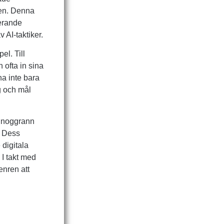
elen. Denna
gerande
 AI-taktiker.
l. Till
 ofta in sina
na inte bara
ag och mål
, noggrann
. Dess
 digitala
I takt med
enren att