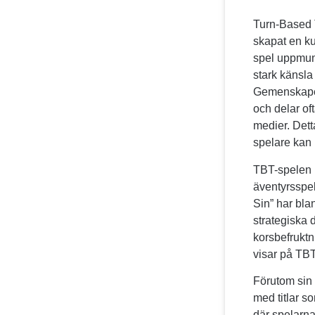
Turn-Based T
skapat en ku
spel uppmunt
stark känsla
Gemenskapen
och delar of
medier. Detta
spelare kan 
TBT-spelen h
äventyrsspel
Sin” har bla
strategiska 
korsbefruktni
visar på TB
Förutom sin 
med titlar 
där spelarna 