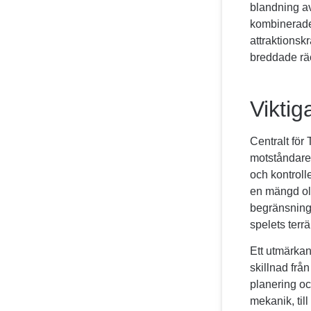
blandning av
kombinerade
attraktionsk
breddade räc
Vikti
Centralt för
motståndare 
och kontrolle
en mängd oli
begränsninga
spelets terr
Ett utmärkan
skillnad frå
planering oc
mekanik, til