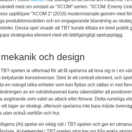
 särskilt med sin omstart av ”XCOM”-serien. ”XCOM: Enemy Un
dess uppföljare ”XCOM 2” (2016) moderniserade genren med för
ga produktionsvärden och en engagerande blandning av strateg
 strider. Dessa spel visade att TBT kunde tilltala en bred publik
upa strategiska element med ett lättillgängligt spelupplägg.
 mekanik och design
TBT-spelen är utformad för att få spelarna att leva sig in i en vär
å betydande konsekvenser. Strid är ett centralt element, och spe
fta en mängd olika enheter som kan flyttas och sättas in mot fien
vändningen av en rutnätsbaserad karta säkerställer att positione
ika avgörande som valet av attack eller försvar. Detta rumsliga e
gare ett lager av strategi, eftersom spelarna inte bara måste överv
a utan också varifrån och hur.
ntelligens (AI) spelar en viktig roll i TBT-spelen och ger en utma
åndare. AI-beteendet i TBT-spelen sträcker sig från enkla skrip