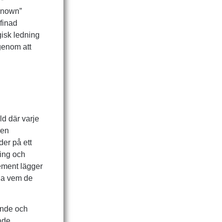
known”
finad
isk ledning
 genom att
ld där varje
len
der på ett
ring och
lement lägger
äga vem de
nande och
tade