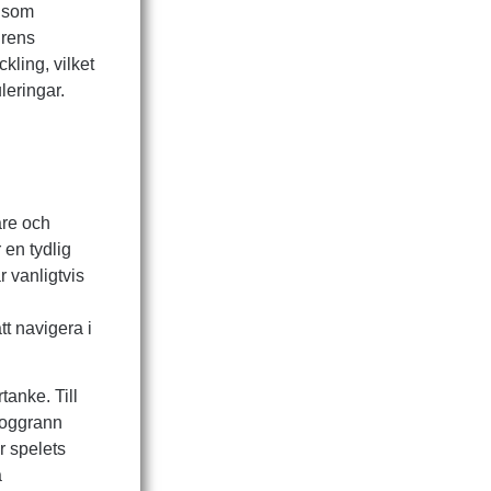
, som
nrens
kling, vilket
leringar.
are och
 en tydlig
r vanligtvis
tt navigera i
tanke. Till
 noggrann
r spelets
a