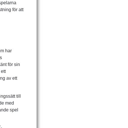
 spelarna
ning för att
em har
ns
nt för sin
ett
ng av ett
gssätt till
ade med
ande spel
T-