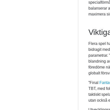
specialförmå
balanserar a
maximera sin 
Viktig
Flera spel h
bidragit med
parametrar. 
blandning av
föredöme när 
globalt försv
”Final
Fanta
TBT, med fo
taktiskt spe
utan också e
Utvecklings