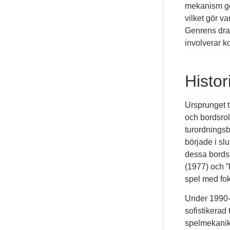
mekanism ger
vilket gör va
Genrens drag
involverar k
Histor
Ursprunget t
och bordsro
turordningsb
började i sl
dessa bordsu
(1977) och ”
spel med fok
Under 1990-
sofistikerad
spelmekanik