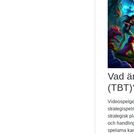
Vad ä
(TBT)
Videospelgen
strategispe
strategisk pl
och handling
spelarna kan