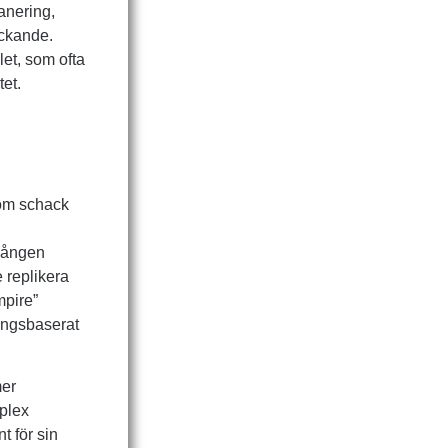
anering,
yckande.
let, som ofta
tet.
 som schack
rgången
e replikera
mpire”
ningsbaserat
mer
mplex
 för sin