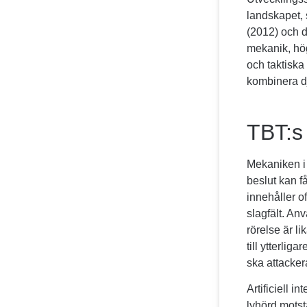
landskapet,
(2012) och 
mekanik, hö
och taktiska
kombinera dj
TBT:s
Mekaniken i 
beslut kan f
innehåller o
slagfält. An
rörelse är l
till ytterli
ska attacker
Artificiell i
lyhörd motst