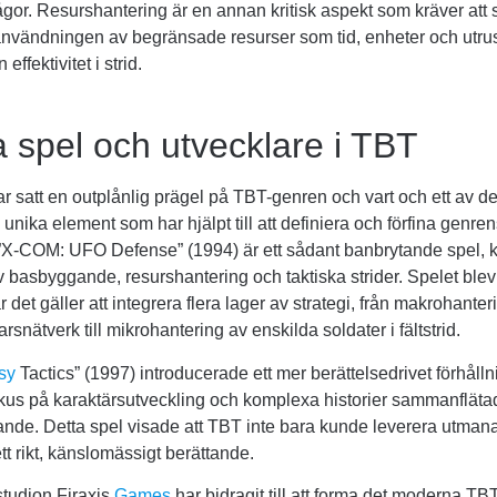
gor. Resurshantering är en annan kritisk aspekt som kräver att
nvändningen av begränsade resurser som tid, enheter och utrust
effektivitet i strid.
a spel och utvecklare i TBT
ar satt en outplånlig prägel på TBT-genren och vart och ett av d
 unika element som har hjälpt till att definiera och förfina genre
”X-COM: UFO Defense” (1994) är ett sådant banbrytande spel, kä
 basbyggande, resurshantering och taktiska strider. Spelet blev 
det gäller att integrera flera lager av strategi, från makrohanteri
arsnätverk till mikrohantering av enskilda soldater i fältstrid.
sy
Tactics” (1997) introducerade ett mer berättelsedrivet förhållnin
kus på karaktärsutveckling och komplexa historier sammanflät
lande. Detta spel visade att TBT inte bara kunde leverera utman
tt rikt, känslomässigt berättande.
studion Firaxis
Games
har bidragit till att forma det moderna TB