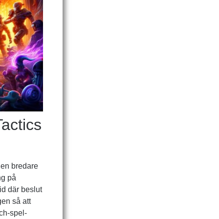
actics
den bredare
ng på
tid där beslut
en så att
ch-spel-