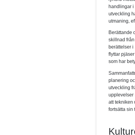
handlingar i 
utveckling h
utmaning, ef
Berättande 
skillnad frå
berättelser 
flyttar pjäs
som har bet
Sammanfattni
planering oc
utveckling f
upplevelser
att tekniken
fortsätta si
Kultur