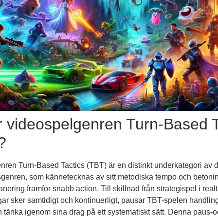
r videospelgenren Turn-Based T
?
ren Turn-Based Tactics (TBT) är en distinkt underkategori av 
lsgenren, som kännetecknas av sitt metodiska tempo och betoni
anering framför snabb action. Till skillnad från strategispel i real
ar sker samtidigt och kontinuerligt, pausar TBT-spelen handling
 tänka igenom sina drag på ett systematiskt sätt. Denna paus-o