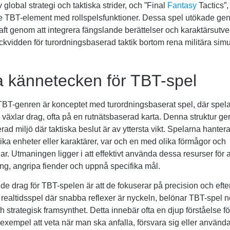
 global strategi och taktiska strider, och ”Final
Fantasy
Tactics”
 TBT-element med rollspelsfunktioner. Dessa spel utökade ge
raft genom att integrera fängslande berättelser och karaktärsutvec
kvidden för turordningsbaserad taktik bortom rena militära simu
ga kännetecken för TBT-spel
 TBT-genren är konceptet med turordningsbaserat spel, där spel
växlar drag, ofta på en rutnätsbaserad karta. Denna struktur ger
rad miljö där taktiska beslut är av yttersta vikt. Spelarna hantera
ka enheter eller karaktärer, var och en med olika förmågor och
r. Utmaningen ligger i att effektivt använda dessa resurser för a
äng, angripa fiender och uppnå specifika mål.
de drag för TBT-spelen är att de fokuserar på precision och efter
n realtidsspel där snabba reflexer är nyckeln, belönar TBT-spel
h strategisk framsynthet. Detta innebär ofta en djup förståelse fö
l exempel att veta när man ska anfalla, försvara sig eller använd