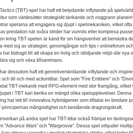
actics (TBT)-spel har haft ett betydande inflytande på spelvärl
ltur som värdesätter strategiskt tänkande och noggrann planer
rar spelarna att engagera sig djupt i spelmekaniken, vilket ofta l
 av prestation när svåra strider har vunnits eller komplexa pussel
 kring TBT-spelen är känd för sin hängivenhet att bemästra d
ta med sig av strategier, genomgångar och tips i onlineforum oc
 har bidragit till att skapa en livlig och stödjande miljö där nya 
lära sig och växa tillsammans.
ar dessutom haft ett genreöverskridande inflytande och inspirera
 och till och med actiontitlar. Spel som ”Fire Emblem” och ”Divini
ndat TBT-mekanik med RPG-element med stor framgång, vilket vi
djupet i TBT kan berika en mängd olika spelupplevelser. Denna
ng har lett till innovativa hybridgenrer som tilltalar en bredare pu
T-principernas mångsidighet och bestående dragningskraft.
inverkan på andra spel har TBT-titlar också främjat en tävlingssc
som ”Advance Wars” och ”Wargroove”. Dessa spel erbjuder multip
kan utmana varandra i mycket strategiska strider, vilket leder til