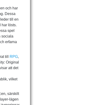
den och har
ing. Dessa
eder till en
 har lösts.
essa spel
h sociala
och erfarna
t till
RPG
,
ty: Original
sar att det
blik, vilket
en, särskilt
layer-lägen
l turneringar