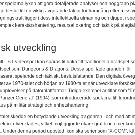
 spelarna lyxen att göra detaljerade analyser och noggrann pl
rje beslut till en viktig avgörande faktor för framgång eller missl
ningskraft ligger i dess intellektuella utmaning och djupet i spe
omplex karaktärshantering, resursallokering och taktik på slagfäl
isk utveckling
ill TBT-videospel kan spåras tillbaka till traditionella brädspel
llspel som Dungeons & Dragons. Dessa spel lade grunden för
aserat spelande och taktiskt beslutsfattande. Den digitala öve
utet av 1970-talet och början av 1980-talet när utvecklare försökt
pplevelser på datorplattformar. Tidiga exempel är titlar som ”E
Panzer General” (1994), som introducerade spelarna till turord
us på militär strategi och enhetshantering.
talet skedde en betydande utveckling av genren i och med att 
 teknik utvecklades, vilket möjliggjorde rikare grafik och mer ko
. Under denna period uppstod ikoniska serier som ”X-COM”, känt