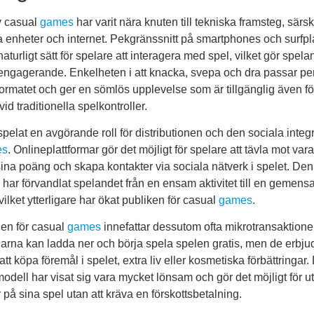
v casual
games
har varit nära knuten till tekniska framsteg, särski
a enheter och internet. Pekgränssnitt på smartphones och surfpl
naturligt sätt för spelare att interagera med spel, vilket gör spel
h engagerande. Enkelheten i att knacka, svepa och dra passar per
ormatet och ger en sömlös upplevelse som är tillgänglig även 
vid traditionella spelkontroller.
 spelat en avgörande roll för distributionen och den sociala integ
es
. Onlineplattformar gör det möjligt för spelare att tävla mot var
ina poäng och skapa kontakter via sociala nätverk i spelet. De
har förvandlat spelandet från en ensam aktivitet till en gemen
vilket ytterligare har ökat publiken för casual
games
.
len för casual
games
innefattar dessutom ofta mikrotransaktione
arna kan ladda ner och börja spela spelen gratis, men de erbjud
att köpa föremål i spelet, extra liv eller kosmetiska förbättringar
odell har visat sig vara mycket lönsam och gör det möjligt för ut
 på sina spel utan att kräva en förskottsbetalning.