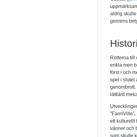
uppmärksamh
aldrig skulle
genrens bet
Histor
Rötterna til
enkla men b
först i och 
spel i slutet
genombrott.
lättlärd mek
Utvecklinge
”FarmVille”
ett kulturel
vänner och b
som skulle k