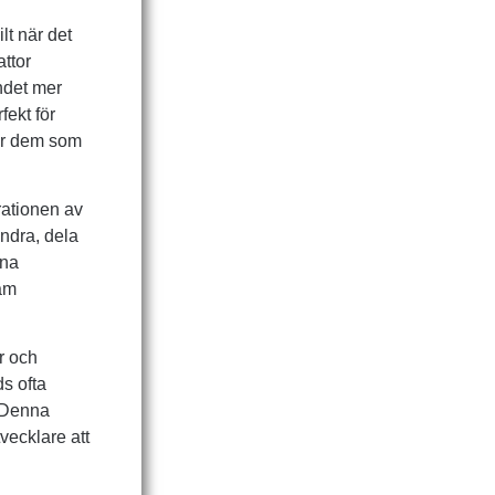
lt när det
attor
andet mer
fekt för
för dem som
rationen av
andra, dela
nna
sam
r och
s ofta
. Denna
vecklare att