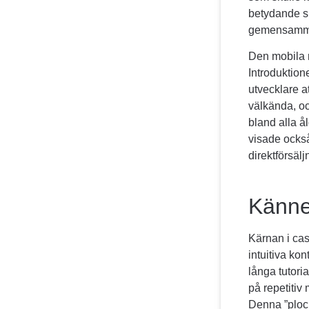
betydande sk
gemensamma 
Den mobila 
Introduktion
utvecklare a
välkända, och
bland alla å
visade också
direktförsälj
Känne
Kärnan i cas
intuitiva ko
långa tutoria
på repetitiv
Denna ”plock