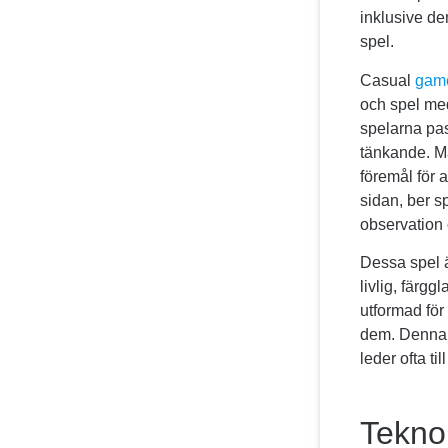
inklusive de
spel.
Casual
gam
och spel med
spelarna pas
tänkande. Ma
föremål för 
sidan, ber sp
observation
Dessa spel ä
livlig, färg
utformad för
dem. Denna 
leder ofta t
Teknol