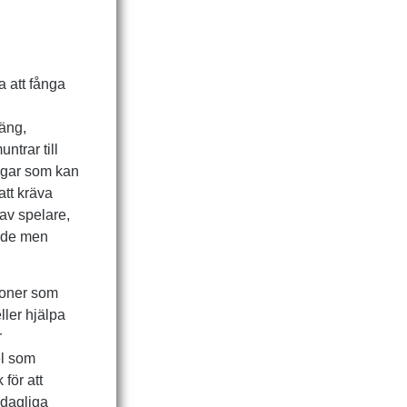
a att fånga
oäng,
ntrar till
ingar som kan
att kräva
av spelare,
ande men
ioner som
ller hjälpa
r
el som
 för att
 dagliga