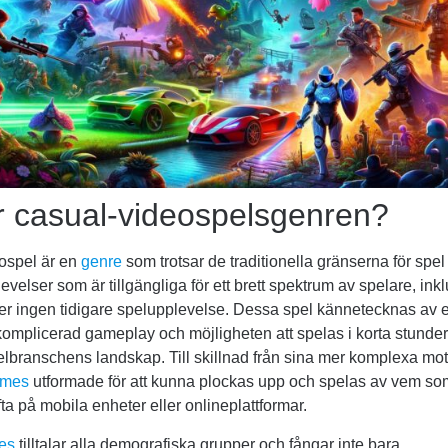
r casual-videospelsgenren?
ospel är en
genre
som trotsar de traditionella gränserna för spe
evelser som är tillgängliga för ett brett spektrum av spelare, ink
ler ingen tidigare spelupplevelse. Dessa spel kännetecknas av 
okomplicerad gameplay och möjligheten att spelas i korta stunder
elbranschens landskap. Till skillnad från sina mer komplexa mo
ames
utformade för att kunna plockas upp och spelas av vem som
fta på mobila enheter eller onlineplattformar.
es
tilltalar alla demografiska grupper och fångar inte bara