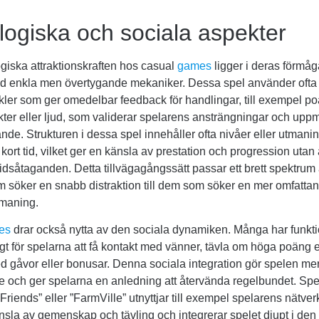
logiska och sociala aspekter
giska attraktionskraften hos casual
games
ligger i deras förmåg
d enkla men övertygande mekaniker. Dessa spel använder ofta
ler som ger omedelbar feedback för handlingar, till exempel p
ekter eller ljud, som validerar spelarens ansträngningar och uppmu
lande. Strukturen i dessa spel innehåller ofta nivåer eller utman
kort tid, vilket ger en känsla av prestation och progression utan 
idsåtaganden. Detta tillvägagångssätt passar ett brett spektrum 
m söker en snabb distraktion till dem som söker en mer omfatt
tmaning.
es
drar också nytta av den sociala dynamiken. Många har funkt
igt för spelarna att få kontakt med vänner, tävla om höga poäng e
 gåvor eller bonusar. Denna sociala integration gör spelen me
 och ger spelarna en anledning att återvända regelbundet. Sp
riends” eller ”FarmVille” utnyttjar till exempel spelarens nätverk
sla av gemenskap och tävling och integrerar spelet djupt i den