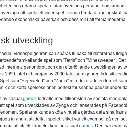
eten hos erfarna spelare utan även hos personer som annars
 överväga att spela ett videospel. Denna breda dragningskraft har 
ydande ekonomiska påverkan och dess roll i att forma moderna 
isk utveckling
l casual-videospelgenren kan spåras tillbaka till datorernas tidi
eroendeframkallande spel som ”Tetris” och ”Minesweeper”. Det 
med internets genombrott och den efterföljande utvecklingen av
 av 1990-talet och början av 2000-talet som genren fick sitt verkl
 Spel som ”Bejeweled” och ”Zuma” introducerade en formel so
anik och korta spelsessioner, perfekt för snabba pauser under d
n av casual
games
fortsatte med tillkomsten av sociala mediepla
, ett spel som utvecklades av Zynga och lanserades på Faceboo
lt fenomen. Spelarna kunde sköta virtuella gårdar, dela sina fra
juda in andra att delta i spelet, vilket var ett exempel på den so
omma att bli ett kännetecken för casual
games
. Den här eran m