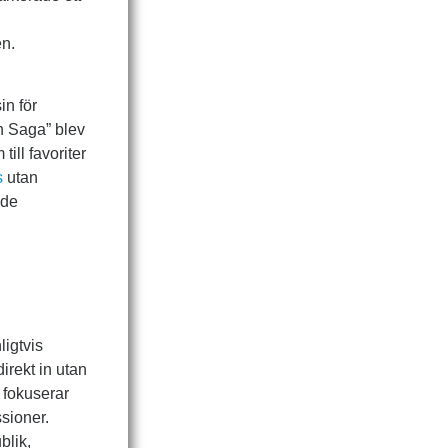
n.
in för
sh Saga” blev
till favoriter
s
utan
åde
ligtvis
irekt in utan
h fokuserar
sioner.
blik,