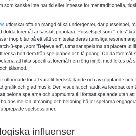
m som kanske inte har tid eller intresse för mer traditionella, ti
es
utforskar ofta en mängd olika undergenrer, där pusselspel, m
 dolda föremål är särskilt populära. Pusselspel som ”Tetris” kräv
sar ihop bitar på ett sätt som testar deras rumsliga resoneman
tch-3-spel, som ”Bejeweled”, utmanar spelarna att placera ut l
att rensa bort dem från spelplanen och få poäng. Dolda föremål-
elarna att hitta specifika föremål i en rörig miljö, med fokus på 
 och tålamod.
r utformade för att vara tillfredsställande och avkopplande och h
glad grafik och glad musik. Den visuella och auditiva feedbacken 
 att belöna spelarna och uppmuntra till fortsatt spelande utan att
balans mellan utmaning och belöning håller spelarna engager
ill upprepade spelsessioner.
ogiska influenser