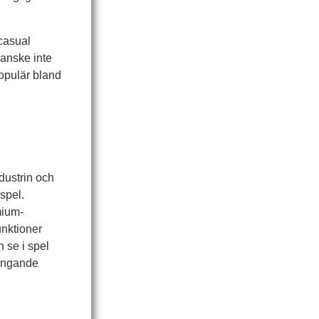
casual
kanske inte
populär bland
dustrin och
spel.
mium-
unktioner
n se i spel
ingande
a