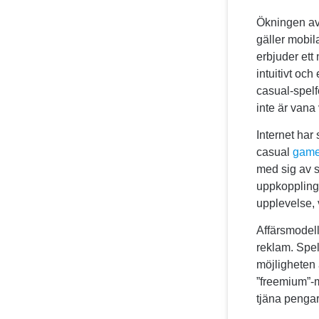
Ökningen a
gäller mobil
erbjuder ett 
intuitivt oc
casual-spelf
inte är vana 
Internet har
casual
gam
med sig av s
uppkoppling 
upplevelse, 
Affärsmodel
reklam. Spel
möjligheten 
”freemium”-m
tjäna pengar