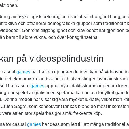
raktionen.
ning av psykologisk belöning och social samhörighet har gjort 
ttraktiva och attraherar demografiska grupper som traditionellt 
 videospel. Genrens tillgänglighet och kravlöshet har gjort den 
från barn till äldre vuxna, och över könsgränserna.
kan på videospelindustrin
v casual
games
har haft en djupgående inverkan på videospelin
de det ekonomiska landskapet och utvecklingen av mainstream-
sett har casual
games
öppnat nya intäktsströmmar genom free
r grundspelet är gratis men spelarna kan betala för ytterligare f
ll. Denna modell har visat sig vara mycket lukrativ, vilket man ka
Crush Saga”, som konsekvent rankas bland de mest inkomstbr
 vare att en stor spelarbas gör små, frekventa köp.
a för casual
games
har dessutom lett till att många traditionell