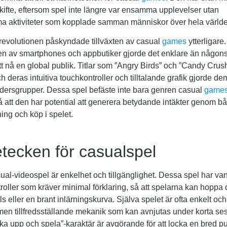
ifte, eftersom spel inte längre var ensamma upplevelser utan
aktiviteter som kopplade samman människor över hela världe
revolutionen påskyndade tillväxten av casual
games
ytterligare.
en av smartphones och appbutiker gjorde det enklare än någons
tt nå en global publik. Titlar som ”Angry Birds” och ”Candy Cru
 deras intuitiva touchkontroller och tilltalande grafik gjorde dem 
ldersgrupper. Dessa spel befäste inte bara genren casual
game
 att den har potential att generera betydande intäkter genom b
ning och köp i spelet.
tecken för casualspel
ual-videospel är enkelhet och tillgänglighet. Dessa spel har van
ntroller som kräver minimal förklaring, så att spelarna kan hoppa d
ls eller en brant inlärningskurva. Själva spelet är ofta enkelt oc
 men tillfredsställande mekanik som kan avnjutas under korta ses
a upp och spela”-karaktär är avgörande för att locka en bred pu