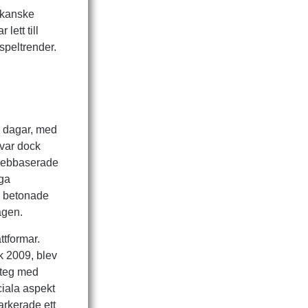
 kanske
lett till
speltrender.
ga dagar, med
var dock
 webbaserade
iga
m betonade
agen.
ttformar.
k 2009, blev
msteg med
ciala aspekt
arkerade ett