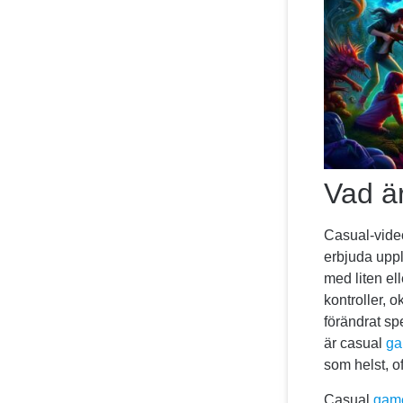
Vad ä
Casual-vide
erbjuda uppl
med liten el
kontroller, 
förändrat sp
är casual
g
som helst, o
Casual
gam