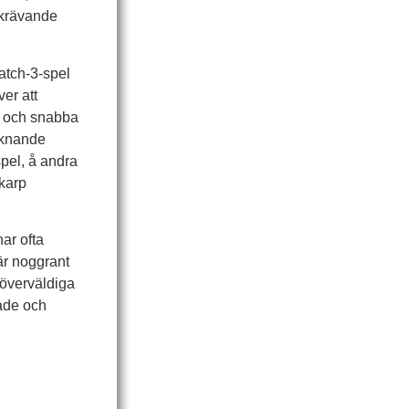
dskrävande
atch-3-spel
er att
g och snabba
iknande
spel, å andra
skarp
ar ofta
är noggrant
 överväldiga
ade och