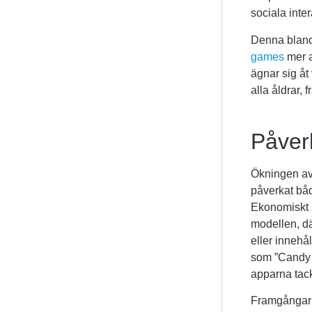
sociala inte
Denna bland
games
mer a
ägnar sig åt
alla åldrar, 
Påver
Ökningen a
påverkat bå
Ekonomiskt 
modellen, dä
eller innehå
som ”Candy 
apparna tack
Framgångarn