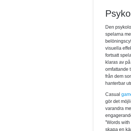
Psyko
Den psykolo
spelarna me
belöningscyk
visuella eff
fortsatt spe
klaras av på 
omfattande t
från dem so
hanterbar u
Casual
gam
gör det möjl
varandra med
engagerande
”Words with F
skapa en kän