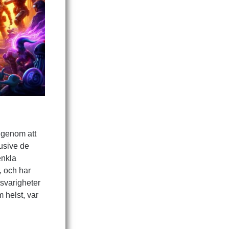
l genom att
lusive de
enkla
, och har
tsvarigheter
 helst, var