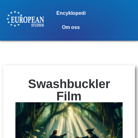
Encyklopedi
Om oss
Swashbuckler
Film