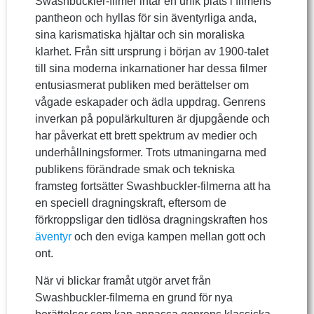
Swashbuckler-filmer intar en unik plats i filmens
pantheon och hyllas för sin äventyrliga anda,
sina karismatiska hjältar och sin moraliska
klarhet. Från sitt ursprung i början av 1900-talet
till sina moderna inkarnationer har dessa filmer
entusiasmerat publiken med berättelser om
vågade eskapader och ädla uppdrag. Genrens
inverkan på populärkulturen är djupgående och
har påverkat ett brett spektrum av medier och
underhållningsformer. Trots utmaningarna med
publikens förändrade smak och tekniska
framsteg fortsätter Swashbuckler-filmerna att ha
en speciell dragningskraft, eftersom de
förkroppsligar den tidlösa dragningskraften hos
äventyr
och den eviga kampen mellan gott och
ont.
När vi blickar framåt utgör arvet från
Swashbuckler-filmerna en grund för nya