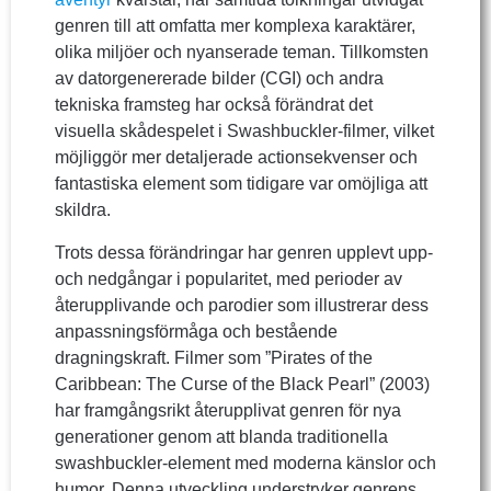
genren till att omfatta mer komplexa karaktärer,
olika miljöer och nyanserade teman. Tillkomsten
av datorgenererade bilder (CGI) och andra
tekniska framsteg har också förändrat det
visuella skådespelet i Swashbuckler-filmer, vilket
möjliggör mer detaljerade actionsekvenser och
fantastiska element som tidigare var omöjliga att
skildra.
Trots dessa förändringar har genren upplevt upp-
och nedgångar i popularitet, med perioder av
återupplivande och parodier som illustrerar dess
anpassningsförmåga och bestående
dragningskraft. Filmer som ”Pirates of the
Caribbean: The Curse of the Black Pearl” (2003)
har framgångsrikt återupplivat genren för nya
generationer genom att blanda traditionella
swashbuckler-element med moderna känslor och
humor. Denna utveckling understryker genrens