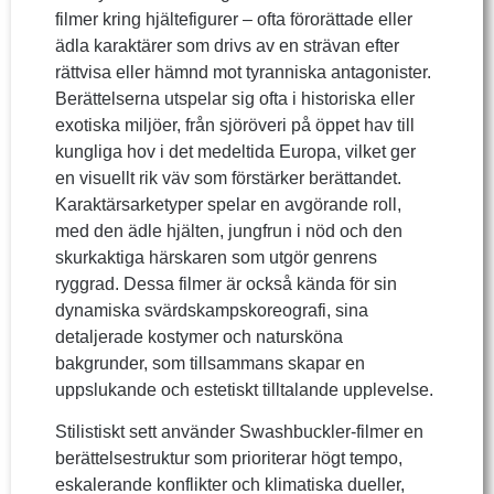
filmer kring hjältefigurer – ofta förorättade eller
ädla karaktärer som drivs av en strävan efter
rättvisa eller hämnd mot tyranniska antagonister.
Berättelserna utspelar sig ofta i historiska eller
exotiska miljöer, från sjöröveri på öppet hav till
kungliga hov i det medeltida Europa, vilket ger
en visuellt rik väv som förstärker berättandet.
Karaktärsarketyper spelar en avgörande roll,
med den ädle hjälten, jungfrun i nöd och den
skurkaktiga härskaren som utgör genrens
ryggrad. Dessa filmer är också kända för sin
dynamiska svärdskampskoreografi, sina
detaljerade kostymer och natursköna
bakgrunder, som tillsammans skapar en
uppslukande och estetiskt tilltalande upplevelse.
Stilistiskt sett använder Swashbuckler-filmer en
berättelsestruktur som prioriterar högt tempo,
eskalerande konflikter och klimatiska dueller,