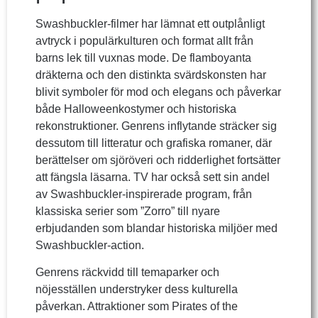
Swashbuckler-filmer har lämnat ett outplånligt
avtryck i populärkulturen och format allt från
barns lek till vuxnas mode. De flamboyanta
dräkterna och den distinkta svärdskonsten har
blivit symboler för mod och elegans och påverkar
både Halloweenkostymer och historiska
rekonstruktioner. Genrens inflytande sträcker sig
dessutom till litteratur och grafiska romaner, där
berättelser om sjöröveri och ridderlighet fortsätter
att fängsla läsarna. TV har också sett sin andel
av Swashbuckler-inspirerade program, från
klassiska serier som ”Zorro” till nyare
erbjudanden som blandar historiska miljöer med
Swashbuckler-action.
Genrens räckvidd till temaparker och
nöjesställen understryker dess kulturella
påverkan. Attraktioner som Pirates of the