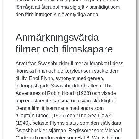
förmåga att återuppfinna sig själv samtidigt som
den förblir trogen sin äventyrliga anda.
Anmärkningsvärda
filmer och filmskapare
Arvet från Swashbuckler-filmer är förankrat i dess
ikoniska filmer och de koryféer som väckte dem
till liv. Errol Flynn, synonym med genren,
förkroppsligade Swashbuckler-hjälten i ”The
Adventures of Robin Hood” (1938) och visade
upp enastående karisma och svärdskicklighet.
Denna film, tillsammans med andra som
”Captain Blood” (1935) och ”The Sea Hawk”
(1940), befäste Flynns status som den självklara
Swashbuckler-stjärnan. Regissörer som Michael
Curtiz och producenter som Hal B. Wallis bidrog