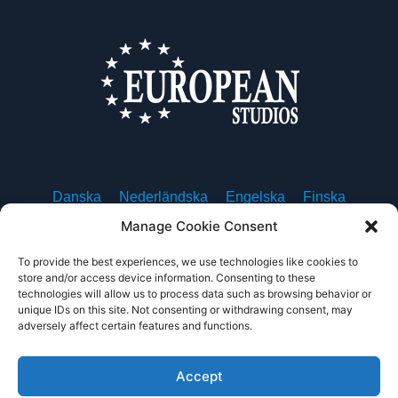
Danska
Nederländska
Engelska
Finska
Franska
Tyska
Isländska
Italienska
Norskt
Manage Cookie Consent
Polska
Portugisiska, Portugal
Spanska
Svenska
To provide the best experiences, we use technologies like cookies to
store and/or access device information. Consenting to these
technologies will allow us to process data such as browsing behavior or
unique IDs on this site. Not consenting or withdrawing consent, may
adversely affect certain features and functions.
Om oss
Kontakta oss
Integritetspolicy
Användarvillkor
Accept