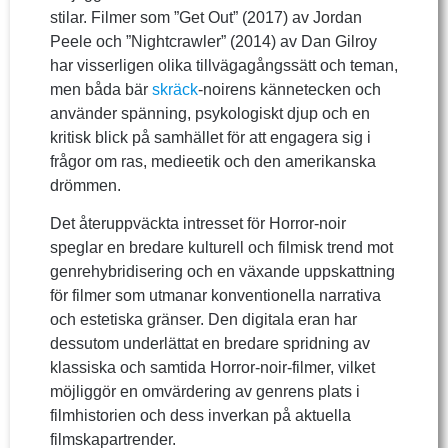
stilar. Filmer som ”Get Out” (2017) av Jordan
Peele och ”Nightcrawler” (2014) av Dan Gilroy
har visserligen olika tillvägagångssätt och teman,
men båda bär
skräck
-noirens kännetecken och
använder spänning, psykologiskt djup och en
kritisk blick på samhället för att engagera sig i
frågor om ras, medieetik och den amerikanska
drömmen.
Det återuppväckta intresset för Horror-noir
speglar en bredare kulturell och filmisk trend mot
genrehybridisering och en växande uppskattning
för filmer som utmanar konventionella narrativa
och estetiska gränser. Den digitala eran har
dessutom underlättat en bredare spridning av
klassiska och samtida Horror-noir-filmer, vilket
möjliggör en omvärdering av genrens plats i
filmhistorien och dess inverkan på aktuella
filmskapartrender.