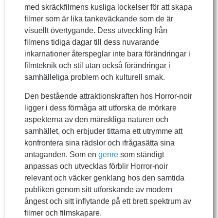
med skräckfilmens kusliga lockelser för att skapa
filmer som är lika tankeväckande som de är
visuellt övertygande. Dess utveckling från
filmens tidiga dagar till dess nuvarande
inkarnationer återspeglar inte bara förändringar i
filmteknik och stil utan också förändringar i
samhälleliga problem och kulturell smak.
Den bestående attraktionskraften hos Horror-noir
ligger i dess förmåga att utforska de mörkare
aspekterna av den mänskliga naturen och
samhället, och erbjuder tittarna ett utrymme att
konfrontera sina rädslor och ifrågasätta sina
antaganden. Som en
genre
som ständigt
anpassas och utvecklas förblir Horror-noir
relevant och väcker genklang hos den samtida
publiken genom sitt utforskande av modern
ångest och sitt inflytande på ett brett spektrum av
filmer och filmskapare.