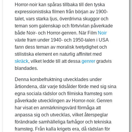
Horror-noir kan spåras tillbaka till den tyska
expressionistiska filmen från början av 1900-
talet, vars starka ljus, överdrivna skuggor och
teman som galenskap och förtvivlan påverkade
både Noir- och Horror-genren. När Film
Noir
växte fram under 1940- och 1950-talen i USA
fann dess teman av moralisk tvetydighet och
stilistiska element en naturlig affinitet med
skräck
, vilket ledde till att dessa
genrer
gradvis
blandades.
Denna korsbefruktning utvecklades under
årtiondena, där varje tidsålder förde med sig sina
egna sociala rädslor och filmiska framsteg som
påverkade utvecklingen av Horror-noir. Genren
har visat en anmärkningsvärd förmåga att
anpassa sig och utvecklas, vilket återspeglar
förändrade samhälleliga farhågor och tekniska
framsteg. Från kalla krigets era, då rädslan för