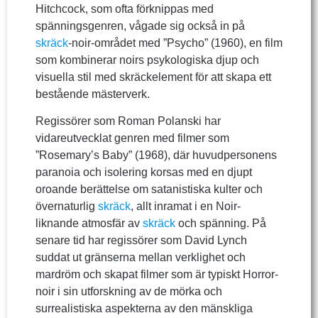
Hitchcock, som ofta förknippas med
spänningsgenren, vågade sig också in på
skräck
-noir-området med ”Psycho” (1960), en film
som kombinerar noirs psykologiska djup och
visuella stil med skräckelement för att skapa ett
bestående mästerverk.
Regissörer som Roman Polanski har
vidareutvecklat genren med filmer som
”Rosemary’s Baby” (1968), där huvudpersonens
paranoia och isolering korsas med en djupt
oroande berättelse om satanistiska kulter och
övernaturlig
skräck
, allt inramat i en Noir-
liknande atmosfär av
skräck
och spänning. På
senare tid har regissörer som David Lynch
suddat ut gränserna mellan verklighet och
mardröm och skapat filmer som är typiskt Horror-
noir i sin utforskning av de mörka och
surrealistiska aspekterna av den mänskliga