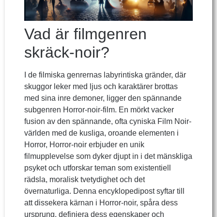
Vad är filmgenren
skräck-noir?
I de filmiska genrernas labyrintiska gränder, där
skuggor leker med ljus och karaktärer brottas
med sina inre demoner, ligger den spännande
subgenren Horror-noir-film. En mörkt vacker
fusion av den spännande, ofta cyniska Film Noir-
världen med de kusliga, oroande elementen i
Horror, Horror-noir erbjuder en unik
filmupplevelse som dyker djupt in i det mänskliga
psyket och utforskar teman som existentiell
rädsla, moralisk tvetydighet och det
övernaturliga. Denna encyklopedipost syftar till
att dissekera kärnan i Horror-noir, spåra dess
ursprung, definiera dess egenskaper och