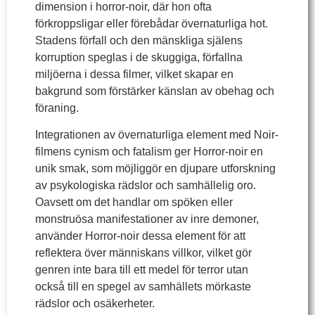
dimension i horror-noir, där hon ofta
förkroppsligar eller förebådar övernaturliga hot.
Stadens förfall och den mänskliga själens
korruption speglas i de skuggiga, förfallna
miljöerna i dessa filmer, vilket skapar en
bakgrund som förstärker känslan av obehag och
föraning.
Integrationen av övernaturliga element med Noir-
filmens cynism och fatalism ger Horror-noir en
unik smak, som möjliggör en djupare utforskning
av psykologiska rädslor och samhällelig oro.
Oavsett om det handlar om spöken eller
monstruösa manifestationer av inre demoner,
använder Horror-noir dessa element för att
reflektera över människans villkor, vilket gör
genren inte bara till ett medel för terror utan
också till en spegel av samhällets mörkaste
rädslor och osäkerheter.