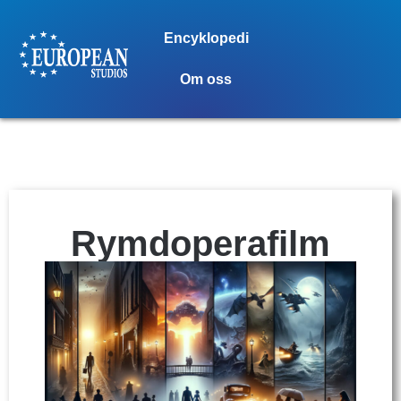
Encyklopedi
Om oss
Rymdoperafilm