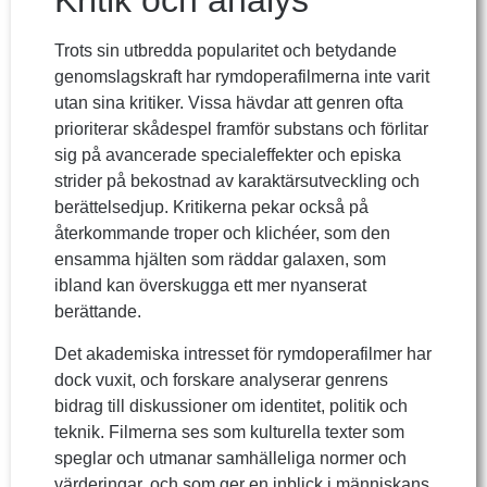
Kritik och analys
Trots sin utbredda popularitet och betydande
genomslagskraft har rymdoperafilmerna inte varit
utan sina kritiker. Vissa hävdar att genren ofta
prioriterar skådespel framför substans och förlitar
sig på avancerade specialeffekter och episka
strider på bekostnad av karaktärsutveckling och
berättelsedjup. Kritikerna pekar också på
återkommande troper och klichéer, som den
ensamma hjälten som räddar galaxen, som
ibland kan överskugga ett mer nyanserat
berättande.
Det akademiska intresset för rymdoperafilmer har
dock vuxit, och forskare analyserar genrens
bidrag till diskussioner om identitet, politik och
teknik. Filmerna ses som kulturella texter som
speglar och utmanar samhälleliga normer och
värderingar, och som ger en inblick i människans