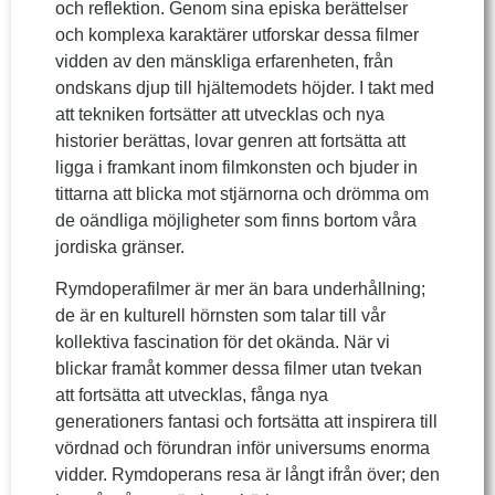
och reflektion. Genom sina episka berättelser
och komplexa karaktärer utforskar dessa filmer
vidden av den mänskliga erfarenheten, från
ondskans djup till hjältemodets höjder. I takt med
att tekniken fortsätter att utvecklas och nya
historier berättas, lovar genren att fortsätta att
ligga i framkant inom filmkonsten och bjuder in
tittarna att blicka mot stjärnorna och drömma om
de oändliga möjligheter som finns bortom våra
jordiska gränser.
Rymdoperafilmer är mer än bara underhållning;
de är en kulturell hörnsten som talar till vår
kollektiva fascination för det okända. När vi
blickar framåt kommer dessa filmer utan tvekan
att fortsätta att utvecklas, fånga nya
generationers fantasi och fortsätta att inspirera till
vördnad och förundran inför universums enorma
vidder. Rymdoperans resa är långt ifrån över; den