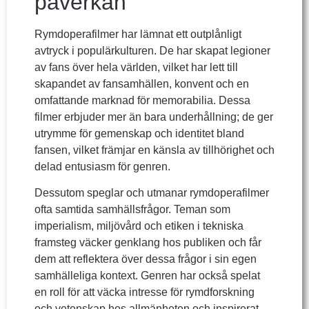
påverkan
Rymdoperafilmer har lämnat ett outplånligt
avtryck i populärkulturen. De har skapat legioner
av fans över hela världen, vilket har lett till
skapandet av fansamhällen, konvent och en
omfattande marknad för memorabilia. Dessa
filmer erbjuder mer än bara underhållning; de ger
utrymme för gemenskap och identitet bland
fansen, vilket främjar en känsla av tillhörighet och
delad entusiasm för genren.
Dessutom speglar och utmanar rymdoperafilmer
ofta samtida samhällsfrågor. Teman som
imperialism, miljövård och etiken i tekniska
framsteg väcker genklang hos publiken och får
dem att reflektera över dessa frågor i sin egen
samhälleliga kontext. Genren har också spelat
en roll för att väcka intresse för rymdforskning
och vetenskap hos allmänheten och inspirerat