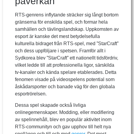
påverkan
RTS-genrens inflytande sträcker sig långt bortom
gränserna för enskilda spel, och formar hela
samhällen och tävlingslandskap. Uppkomsten av
esport är kanske det mest betydelsefulla
kulturella bidraget från RTS-spel, med ”StarCraft”
och dess uppföljare i spetsen. Framför allt i
Sydkorea blev ”StarCraft” ett nationellt tidsfördriv,
vilket ledde till att professionella ligor, särskilda
tv-kanaler och kända spelare etablerades. Detta
fenomen visade på videospelens potential som
åskådarsporter och banade väg för den globala
esportrörelsen.
Dessa spel skapade också livliga
onlinegemenskaper. Modding, eller modifiering
av spelinnehåll, blev en populär aktivitet inom
RTS-communityn och gav upphov till helt nya
spellägen och till och med
genrer
. Det mest