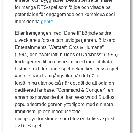
enheter och byggnader. Detta spel satte mallen
för många RTS-spel som följde och visade på
potentialen för engagerande och komplexa spel
inom denna
genre
.
Efter framgången med ”Dune II” började andra
utvecklare utforska och utvidga genren. Blizzard
Entertainments ”Warcraft: Orcs & Humans”
(1994) och ”Warcraft II: Tides of Darkness” (1995)
förde genren till mainstream, med mer intrikata
historier och förfinade spelmekaniker. Dessa spel
var inte bara framgångsrika när det gäller
försäljning utan också när det gällde att odla en
dedikerad fanbase. ”Command & Conquer”, en
annan banbrytande titel från Westwood Studios,
populariserade genren ytterligare med sin nära
framtidsmiljö och introducerade
multiplayerfunktioner som blev en kritisk aspekt
av RTS-spel.