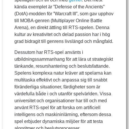
kända exemplet är ”Defense of the Ancients”
(DotA)-modden för ”Warcraft III”, som gav upphov
till MOBA-genren (Multiplayer Online Battle
Arena), en direkt ättling till RTS-spelen. Denna
kultur av kreativitet och delad passion har i hög
grad bidragit till genrens livslängd och mångfald.
Dessutom har RTS-spel använts i
utbildningssammanhang för att lära ut strategiskt
tänkande, resurshantering och beslutsfattande.
Spelens komplexa natur kräver att spelarna kan
multitaska effektivt och anpassa sig till snabbt
föränderliga situationer, färdigheter som är
värdefulla både i och utanför spelvärlden. Vissa
universitet och organisationer har till och med
använt RTS-spel för att forska om artificiell
intelligens och maskininlärning, eftersom dessa
spel erbjuder dynamiska miljöer för att testa
algoritmer och beslutsprocesser.