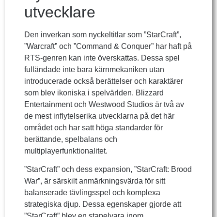
utvecklare
Den inverkan som nyckeltitlar som ”StarCraft”,
”Warcraft” och ”Command & Conquer” har haft på
RTS-genren kan inte överskattas. Dessa spel
fulländade inte bara kärnmekaniken utan
introducerade också berättelser och karaktärer
som blev ikoniska i spelvärlden. Blizzard
Entertainment och Westwood Studios är två av
de mest inflytelserika utvecklarna på det här
området och har satt höga standarder för
berättande, spelbalans och
multiplayerfunktionalitet.
”StarCraft” och dess expansion, ”StarCraft: Brood
War”, är särskilt anmärkningsvärda för sitt
balanserade tävlingsspel och komplexa
strategiska djup. Dessa egenskaper gjorde att
”StarCraft” blev en stapelvara inom