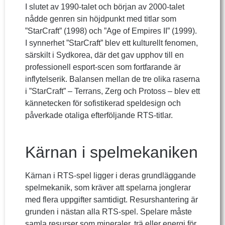
I slutet av 1990-talet och början av 2000-talet
nådde genren sin höjdpunkt med titlar som
”StarCraft” (1998) och ”Age of Empires II” (1999).
I synnerhet ”StarCraft” blev ett kulturellt fenomen,
särskilt i Sydkorea, där det gav upphov till en
professionell esport-scen som fortfarande är
inflytelserik. Balansen mellan de tre olika raserna
i ”StarCraft” – Terrans, Zerg och Protoss – blev ett
kännetecken för sofistikerad speldesign och
påverkade otaliga efterföljande RTS-titlar.
Kärnan i spelmekaniken
Kärnan i RTS-spel ligger i deras grundläggande
spelmekanik, som kräver att spelarna jonglerar
med flera uppgifter samtidigt. Resurshantering är
grunden i nästan alla RTS-spel. Spelare måste
samla resurser som mineraler, trä eller energi för