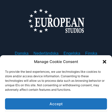
Danska
Nederländska
Engelska
Finska
Franska
Tyska
Isländska
Italienska
Norskt
Manage Cookie Consent
Polska
Portugisiska, Portugal
Spanska
Svenska
To provide the best experiences, we use technologies like cookies to
store and/or access device information. Consenting to these
technologies will allow us to process data such as browsing behavior or
unique IDs on this site. Not consenting or withdrawing consent, may
adversely affect certain features and functions.
Om oss
Kontakta oss
Integritetspolicy
Användarvillkor
Accept