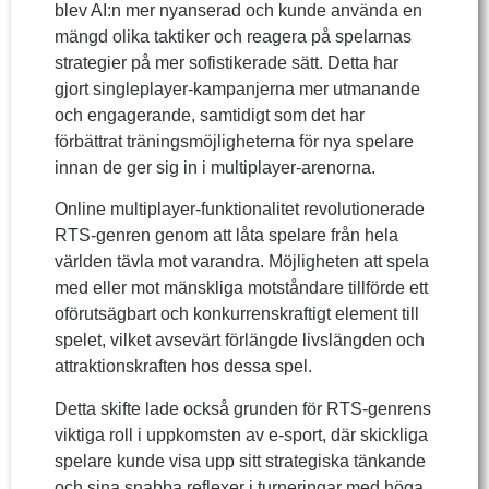
blev AI:n mer nyanserad och kunde använda en
mängd olika taktiker och reagera på spelarnas
strategier på mer sofistikerade sätt. Detta har
gjort singleplayer-kampanjerna mer utmanande
och engagerande, samtidigt som det har
förbättrat träningsmöjligheterna för nya spelare
innan de ger sig in i multiplayer-arenorna.
Online multiplayer-funktionalitet revolutionerade
RTS-genren genom att låta spelare från hela
världen tävla mot varandra. Möjligheten att spela
med eller mot mänskliga motståndare tillförde ett
oförutsägbart och konkurrenskraftigt element till
spelet, vilket avsevärt förlängde livslängden och
attraktionskraften hos dessa spel.
Detta skifte lade också grunden för RTS-genrens
viktiga roll i uppkomsten av e-sport, där skickliga
spelare kunde visa upp sitt strategiska tänkande
och sina snabba reflexer i turneringar med höga