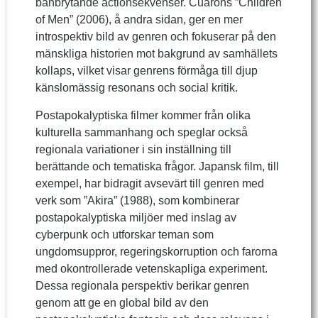
banbrytande actionsekvenser. Cuaróns ”Children
of Men” (2006), å andra sidan, ger en mer
introspektiv bild av genren och fokuserar på den
mänskliga historien mot bakgrund av samhällets
kollaps, vilket visar genrens förmåga till djup
känslomässig resonans och social kritik.
Postapokalyptiska filmer kommer från olika
kulturella sammanhang och speglar också
regionala variationer i sin inställning till
berättande och tematiska frågor. Japansk film, till
exempel, har bidragit avsevärt till genren med
verk som ”Akira” (1988), som kombinerar
postapokalyptiska miljöer med inslag av
cyberpunk och utforskar teman som
ungdomsuppror, regeringskorruption och farorna
med okontrollerade vetenskapliga experiment.
Dessa regionala perspektiv berikar genren
genom att ge en global bild av den