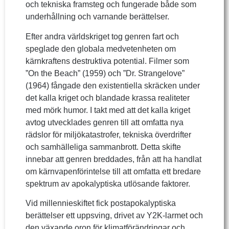
och tekniska framsteg och fungerade både som
underhållning och varnande berättelser.
Efter andra världskriget tog genren fart och
speglade den globala medvetenheten om
kärnkraftens destruktiva potential. Filmer som
”On the Beach” (1959) och ”Dr. Strangelove”
(1964) fångade den existentiella skräcken under
det kalla kriget och blandade krassa realiteter
med mörk humor. I takt med att det kalla kriget
avtog utvecklades genren till att omfatta nya
rädslor för miljökatastrofer, tekniska överdrifter
och samhälleliga sammanbrott. Detta skifte
innebar att genren breddades, från att ha handlat
om kärnvapenförintelse till att omfatta ett bredare
spektrum av apokalyptiska utlösande faktorer.
Vid millennieskiftet fick postapokalyptiska
berättelser ett uppsving, drivet av Y2K-larmet och
den växande oron för klimatförändringar och