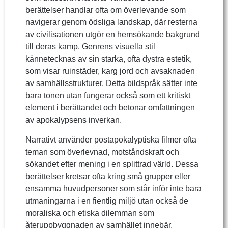
berättelser handlar ofta om överlevande som
navigerar genom ödsliga landskap, där resterna
av civilisationen utgör en hemsökande bakgrund
till deras kamp. Genrens visuella stil
kännetecknas av sin starka, ofta dystra estetik,
som visar ruinstäder, karg jord och avsaknaden
av samhällsstrukturer. Detta bildspråk sätter inte
bara tonen utan fungerar också som ett kritiskt
element i berättandet och betonar omfattningen
av apokalypsens inverkan.
Narrativt använder postapokalyptiska filmer ofta
teman som överlevnad, motståndskraft och
sökandet efter mening i en splittrad värld. Dessa
berättelser kretsar ofta kring små grupper eller
ensamma huvudpersoner som står inför inte bara
utmaningarna i en fientlig miljö utan också de
moraliska och etiska dilemman som
återuppbyggnaden av samhället innebär.