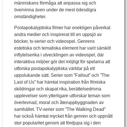
människans förmåga att anpassa sig och
övervinna även under de mest ödesdigra
omständigheter.
Postapokalyptiska filmer har onekligen påverkat
andra medier och inspirerat till en uppsjö av
böcker, tv-serier och videospel. Genrens
estetiska och tematiska element har varit särskilt
inflytelserika i utvecklingen av videospel, där
interaktiva miljöer gör det möjligt för spelarna att
utforska postapokalyptiska världar på ett
uppslukande sätt. Serier som ”Fallout” och ”The
Last of Us” har hämtat inspiration från filmiska
skildringar och skapat rika, berättelsedrivna
upplevelser som ytterligare utforskar teman som
överlevnad, moral och återuppbyggnaden av
samhället. TV-serier som ”The Walking Dead”
har också hämtat mycket från genren och uppnått
stor popularitet genom att fördjupa sig i den