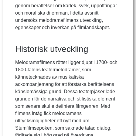
genom berättelser om kärlek, svek, uppoffringar
och moraliska dilemman. I detta avsnitt
undersöks melodramafilmens utveckling,
egenskaper och inverkan på filmlandskapet.
Historisk utveckling
Melodramafilmens rötter ligger djupt i 1700- och
1800-talens teatermelodramer, som
kännetecknades av musikaliska
ackompanjemang för att förstärka berättelsens
känslomässiga grund. Dessa teaterpjäser lade
grunden för de narrativa och stilistiska element
som senare skulle definiera filmgenren. Med
filmens intåg fick melodramens
uttrycksmöjligheter ett nytt medium.
Stumfilmsepoken, som saknade talad dialog,
förlitade sig i hög grad på överdrivna