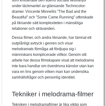
som kritiserade den tidens sociala sedvänjor
under täckmantel av glänsande Technicolor-
dramer. Vincente Minnellis ”The Bad and the
Beautiful” och ”Some Came Running” utforskade
på liknande sätt komplexiteten i mänskliga
relationer och strävanden.
Dessa filmer, och andra liknande, har lämnat ett
outplånligt avtryck i genren och visar
melodramats förmåga att fördjupa sig i
människans komplicerade villkor. Genom sitt
arbete har dessa filmskapare visat att melodrama
inte bara handlar om överdrivna känslor utan kan
vara en lins genom vilken man kan undersöka
samhällsfrågor och personlig identitet.
Tekniker i melodrama-filmer
Tekniken i melodramafilmer är lika viktig som