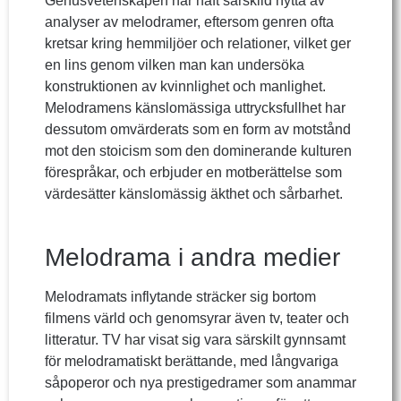
Genusvetenskapen har haft särskild nytta av
analyser av melodramer, eftersom genren ofta
kretsar kring hemmiljöer och relationer, vilket ger
en lins genom vilken man kan undersöka
konstruktionen av kvinnlighet och manlighet.
Melodramens känslomässiga uttrycksfullhet har
dessutom omvärderats som en form av motstånd
mot den stoicism som den dominerande kulturen
förespråkar, och erbjuder en motberättelse som
värdesätter känslomässig äkthet och sårbarhet.
Melodrama i andra medier
Melodramats inflytande sträcker sig bortom
filmens värld och genomsyrar även tv, teater och
litteratur. TV har visat sig vara särskilt gynnsamt
för melodramatiskt berättande, med långvariga
såpoperor och nya prestigedramer som anammar