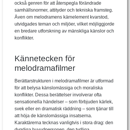
också genren för att återspegla förändrade
samhällsnormer, attityder och tekniska framsteg.
Även om melodramens kärnelement kvarstod,
utvidgades teman och miljöer, vilket möjliggjorde
en bredare utforskning av mänskliga känslor och
konflikter.
Kännetecken för
melodramafilmer
Berättarstrukturen i melodramafilmer är utformad
för att belysa känslomässiga och moraliska
konflikter. Dessa berättelser involverar ofta
sensationella händelser – som förbjuden kärlek,
svek eller en dramatisk räddning – som tjänar till
att höja de känslomässiga insatserna.
Karaktärerna tecknas vanligtvis i stora drag: den
dygdiga huvudpersonen, den tydliga