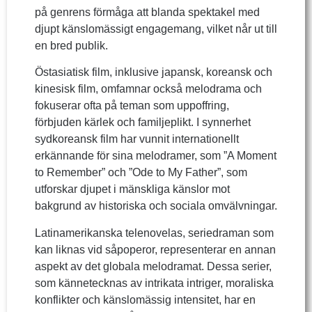
på genrens förmåga att blanda spektakel med
djupt känslomässigt engagemang, vilket når ut till
en bred publik.
Östasiatisk film, inklusive japansk, koreansk och
kinesisk film, omfamnar också melodrama och
fokuserar ofta på teman som uppoffring,
förbjuden kärlek och familjeplikt. I synnerhet
sydkoreansk film har vunnit internationellt
erkännande för sina melodramer, som ”A Moment
to Remember” och ”Ode to My Father”, som
utforskar djupet i mänskliga känslor mot
bakgrund av historiska och sociala omvälvningar.
Latinamerikanska telenovelas, seriedraman som
kan liknas vid såpoperor, representerar en annan
aspekt av det globala melodramat. Dessa serier,
som kännetecknas av intrikata intriger, moraliska
konflikter och känslomässig intensitet, har en