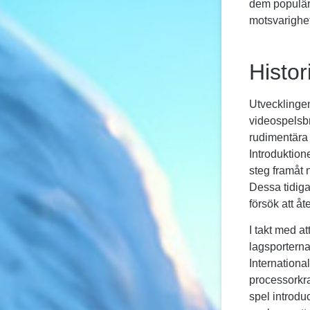
dem populär
motsvarighet
Histor
Utvecklingen
videospelsbr
rudimentära 
Introduktion
steg framåt n
Dessa tidiga
försök att å
I takt med a
lagsporterna
Internationa
processorkra
spel introdu