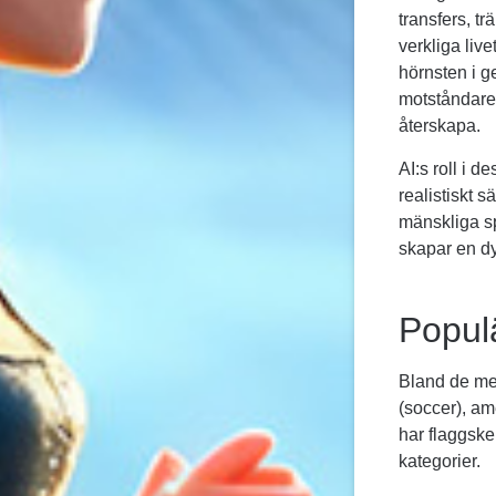
transfers, t
verkliga live
hörnsten i g
motståndare,
återskapa.
AI:s roll i d
realistiskt s
mänskliga sp
skapar en dy
Populä
Bland de mes
(soccer), am
har flaggske
kategorier.