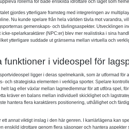
 uppleva rollerna för både enskilda idrottare och laget som helhe
alet gjordes ytterligare framsteg med integreringen av multiplay
nline. Nu kunde spelare från hela världen tävla mot varandra, vil
agsporternas gemenskaps- och tävlingsaspekter. Utvecklingen in
 icke-spelarkaraktärer (NPC:er) blev mer realistiska i sina hand
vilket ytterligare suddade ut gränserna mellan virtuella och verkli
a funktioner i videospel för lags
sportvideospel ligger i deras spelmekanik, som är utformad för at
- och strategiska elementen i verkliga sporter. Spelare kontroll
t helt lag eller växlar mellan lagmedlemmar för att utföra spel, f
tta kräver en balans mellan individuell skicklighet och lagstrate
te hantera flera karaktärers positionering, uthållighet och färdi
 ett annat viktigt inslag i den här genren. I karriärlägena kan sp
r en enskild idrottare genom flera säsonger och hantera aspekter