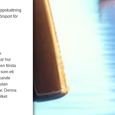
uppskattning
rsport för
s
ar hur
en första
r som ett
ukande
 utan
nar. Denna
ilket