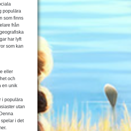
ociala
g populära
en som finns
elare från
r geografiska
ar har lyft
fror som kan
å
e eller
ghet och
a en unik
r i populära
usiaster utan
. Denna
spelar i det
mer.