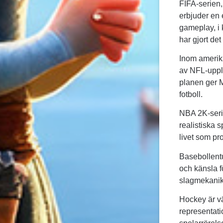
FIFA-serien,
erbjuder en 
gameplay, i 
har gjort det
Inom amerika
av NFL-upple
planen ger 
fotboll.
NBA 2K-seri
realistiska 
livet som pro
Basebollentu
och känsla fö
slagmekanik 
Hockey är vä
representati