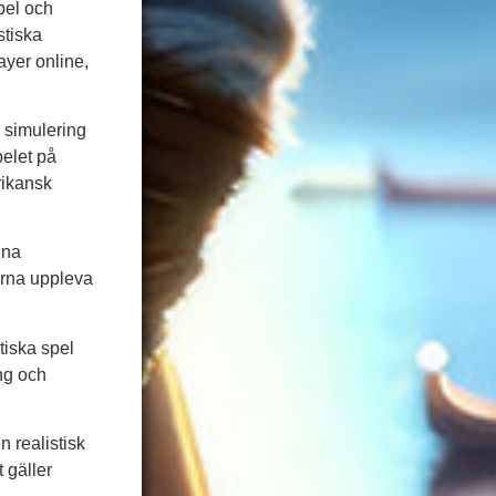
pel och
stiska
ayer online,
 simulering
pelet på
rikansk
ina
arna uppleva
tiska spel
ing och
 realistisk
 gäller