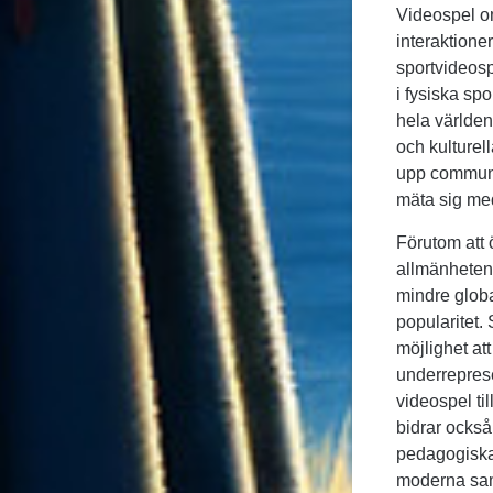
Videospel om
interaktion
sportvideosp
i fysiska sp
hela världen 
och kulturel
upp communit
mäta sig med
Förutom att
allmänhetens
mindre globa
popularitet.
möjlighet at
underreprese
videospel ti
bidrar också
pedagogiska 
moderna samh