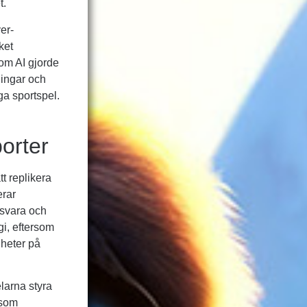
t.
er-
ket
om AI gjorde
lingar och
ga sportspel.
porter
t replikera
erar
örsvara och
gi, eftersom
gheter på
elarna styra
 som