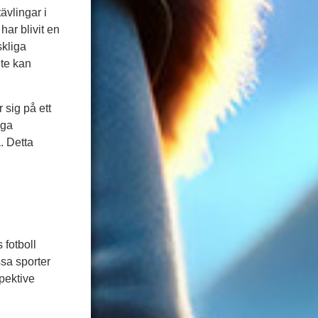
ävlingar i
har blivit en
skliga
nte kan
r sig på ett
iga
. Detta
 fotboll
ssa sporter
pektive