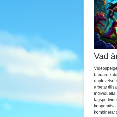
Vad ä
Videospelge
bredare kat
upplevelsen 
arbetar till
individuella
lagsportvid
kooperativa 
kombinerar s