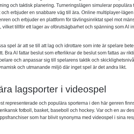
räning och taktisk planering. Turneringslägen simulerar populära t
t och erbjuder en snabbare väg till ära. Online multiplayer-lägen 
enren och erbjuder en plattform för tävlingsinriktat spel mot män
 vilket tillför ett lager av oförutsägbarhet och spänning som AI i
essa spel är att se till att lag och idrottare som inte är spelare bete
ätt. Bra AI fattar beslut som efterliknar de beslut som fattas av rikt
elare och anpassar sig till spelarens taktik och skicklighetsnivå
namisk och utmanande miljö där inget spel är det andra likt.
ra lagsporter i videospel
t representerade och populära sporterna i den här genren finns
erikansk fotboll, basket, baseboll och hockey. Var och en av de
ppsfranchiser som har blivit synonyma med videospel i sina res