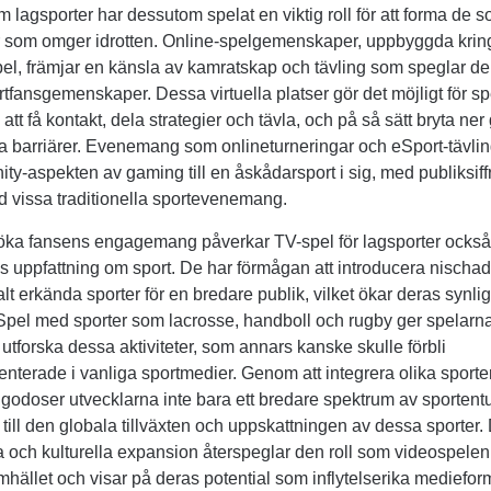
 lagsporter har dessutom spelat en viktig roll för att forma de s
er som omger idrotten. Online-spelgemenskaper, uppbyggda krin
el, främjar en känsla av kamratskap och tävling som speglar d
ortfansgemenskaper. Dessa virtuella platser gör det möjligt för sp
att få kontakt, dela strategier och tävla, och på så sätt bryta ne
la barriärer. Evenemang som onlineturneringar och eSport-tävling
y-aspekten av gaming till en åskådarsport i sig, med publiksif
 vissa traditionella sportevenemang.
 öka fansens engagemang påverkar TV-spel för lagsporter ocks
 uppfattning om sport. De har förmågan att introducera nischad
lt erkända sporter för en bredare publik, vilket ökar deras synli
 Spel med sporter som lacrosse, handboll och rugby ger spelarn
t utforska dessa aktiviteter, som annars kanske skulle förbli
nterade i vanliga sportmedier. Genom att integrera olika sporte
llgodoser utvecklarna inte bara ett bredare spektrum av sportent
 till den globala tillväxten och uppskattningen av dessa sporter
och kulturella expansion återspeglar den roll som videospelen 
ället och visar på deras potential som inflytelserika mediefor