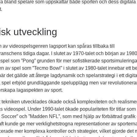
a bland spelare som uppskattar både sporten och dess digitala
.
isk utveckling
 av videospelsgenren lagsport kan spåras tillbaka till
anschens tidiga dagar. I slutet av 1970-talet och början av 1980
spel som ”Pong” grunden för mer sofistikerade sportsimuleringa
en av spel som ”Tecmo Bowl” i slutet av 1980-talet innebar ett 
är det gällde att återge lagdynamik och spelarstrategi i ett digita
 spel erbjöd grundläggande spelupplägg men var revolutionerand
terskapa lagaspekten av sport.
tt tekniken utvecklades ökade också komplexiteten och realisme
s videospel. Under 1990-talet ökade populariteten för titlar som
l Soccer” och ”Madden NFL”, som med hjälp av förbättrad grafik
ft kunde ge mer verklighetstrogna representationer av sportern
cerade mer komplexa kontroller och strategier, vilket gjorde det m