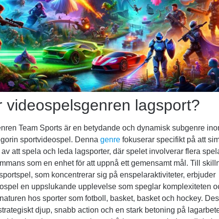
r videospelsgenren lagsport?
nren Team Sports är en betydande och dynamisk subgenre in
egorin sportvideospel. Denna
genre
fokuserar specifikt på att si
av att spela och leda lagsporter, där spelet involverar flera spe
sammans som en enhet för att uppnå ett gemensamt mål. Till skill
 sportspel, som koncentrerar sig på enspelaraktiviteter, erbjuder
eospel en uppslukande upplevelse som speglar komplexiteten o
naturen hos sporter som fotboll, basket, basket och hockey. De
trategiskt djup, snabb action och en stark betoning på lagarbete,