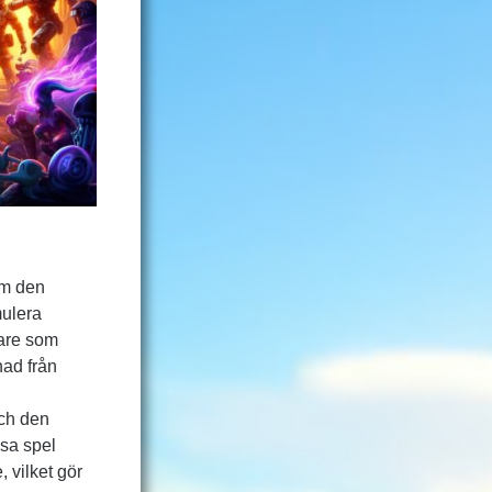
om den
mulera
lare som
nad från
ch den
ssa spel
 vilket gör