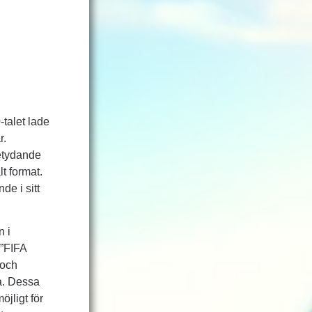
-talet lade
r.
betydande
lt format.
e i sitt
n i
 ”FIFA
 och
a. Dessa
öjligt för