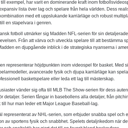
 till exempel, har varit en dominerande kraft inom fotbollsvideos
expansiv lista över lag och spelare från hela världen. Dess reali
kombination med ett uppslukande karriärläge och robust multipl
 till en stapelvara i genren.
nsk fotboll utmärker sig Madden NFL-serien för sin detaljerade
velsen. Från att värva och utveckla spelare till att bestämma s
Madden en djupgående inblick i de strategiska nyanserna i ame
en representerar höjdpunkten inom videospel för basket. Med s
spelarmodeller, avancerade fysik och djupa karriärläge kan spel
fessionell basketspelare eller leda ett lag till mästerskap.
siaster vänder sig ofta till MLB The Show-serien för dess auten
r detaljer. Serien fångar in basebollens alla detaljer, från pitch
till hur man leder ett Major League Baseball-lag.
l representerat av NHL-serien, som erbjuder snabba spel och en
on av sportens fysik och snabbhet. Spelets detaljrikedom när det