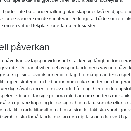
r och speltaktik har gjort det till en favorit bland hockeyfans.
rbjuder inte bara underhållning utan skapar också en djupare 
se för de sporter som de simulerar. De fungerar både som en inkö
som en virtuell lekplats för erfarna entusiaster.
ell påverkan
la påverkan av lagsportvideospel sträcker sig långt bortom dera
gsvärde. De har blivit en del av sportfandomens väv och påverk
erar sig i sina favoritsporter och -lag. För många är dessa spel 
till regler, strategier och stjärnor inom olika sporter, och fungera
 verktyg såväl som en form av underhållning. Genom de uppsl
spelen erbjuder lär sig spelarna inte bara om sportens mekanik
kså en djupare koppling till de lag och idrottare som de efterlik
 ofta till ökade tittarsiffror och ökat stöd för faktiska sportligor, v
det symbiotiska förhållandet mellan den digitala och den verkliga
.