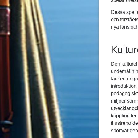
spelarrörelse
Dessa spel e
och förståel
nya fans och 
Kultur
Den kulturel
underhållnin
fansen engag
introduktion 
pedagogiskt
miljöer som 
utvecklar oc
koppling leder
illustrerar 
sportvärlden