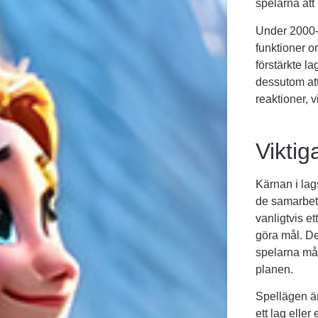
spelarna att
Under 2000-t
funktioner o
förstärkte l
dessutom att
reaktioner, 
Viktig
Kärnan i lag
de samarbets
vanligtvis et
göra mål. De
spelarna mås
planen.
Spellägen är
ett lag elle