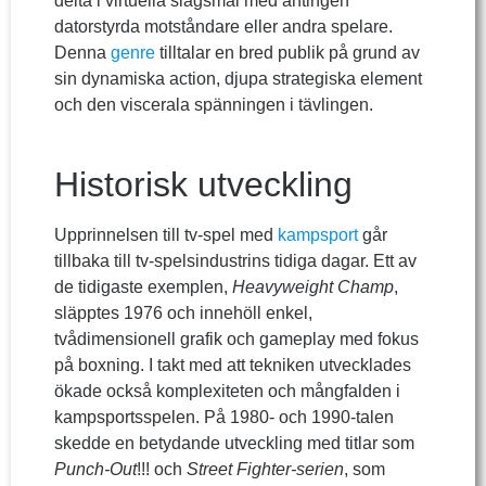
delta i virtuella slagsmål med antingen
datorstyrda motståndare eller andra spelare.
Denna
genre
tilltalar en bred publik på grund av
sin dynamiska action, djupa strategiska element
och den viscerala spänningen i tävlingen.
Historisk utveckling
Upprinnelsen till tv-spel med
kampsport
går
tillbaka till tv-spelsindustrins tidiga dagar. Ett av
de tidigaste exemplen,
Heavyweight Champ
,
släpptes 1976 och innehöll enkel,
tvådimensionell grafik och gameplay med fokus
på boxning. I takt med att tekniken utvecklades
ökade också komplexiteten och mångfalden i
kampsportsspelen. På 1980- och 1990-talen
skedde en betydande utveckling med titlar som
Punch-Out
!!! och
Street Fighter-serien
, som