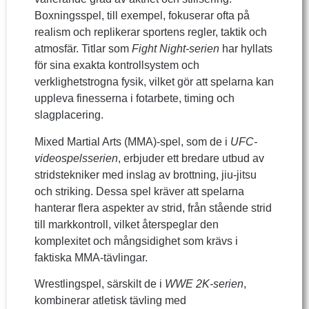
Boxningsspel, till exempel, fokuserar ofta på
realism och replikerar sportens regler, taktik och
atmosfär. Titlar som
Fight Night-serien
har hyllats
för sina exakta kontrollsystem och
verklighetstrogna fysik, vilket gör att spelarna kan
uppleva finesserna i fotarbete, timing och
slagplacering.
Mixed Martial Arts (MMA)-spel, som de i
UFC-
videospelsserien
, erbjuder ett bredare utbud av
stridstekniker med inslag av brottning, jiu-jitsu
och striking. Dessa spel kräver att spelarna
hanterar flera aspekter av strid, från stående strid
till markkontroll, vilket återspeglar den
komplexitet och mångsidighet som krävs i
faktiska MMA-tävlingar.
Wrestlingspel, särskilt de i
WWE 2K-serien
,
kombinerar atletisk tävling med