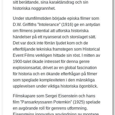
sitt berättande, sina karaktärsdrag och sin
historiska noggrannhet.
Under stumfilmstiden började episka filmer som
D.W. Griffiths ”Intolerance” (1916) ge en antydan
om filmens potential att utforska historiska
händelser på ett nyanserat och storslaget sätt.
Det var dock inte förrän ljudet kom och de
efterföljande tekniska framstegen som Historical
Event Films verkligen hittade sin röst. I mitten av
1900-talet ökade intresset för denna genre
explosionsartat, drivet av en global fascination
för historia och en ökande efterfrågan på filmer
som speglade komplexiteten i den mänskliga
upplevelsen under viktiga historiska ögonblick.
Filmskapare som Sergei Eisenstein och hans
film ”Pansarkryssaren Potemkin” (1925) spelade
en avgörande roll för genrens utformning.
Eisensteins innovativa användning av montage