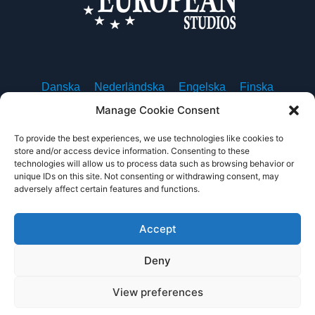
Danska
Nederländska
Engelska
Finska
Franska
Tyska
Isländska
Italienska
Norskt
Manage Cookie Consent
Polska
Portugisiska, Portugal
Spanska
Svenska
To provide the best experiences, we use technologies like cookies to
store and/or access device information. Consenting to these
technologies will allow us to process data such as browsing behavior or
unique IDs on this site. Not consenting or withdrawing consent, may
adversely affect certain features and functions.
Om oss
Kontakta oss
Integritetspolicy
Användarvillkor
Accept
Deny
View preferences
Copyright © 2011 – 2026 European Studios. All rights